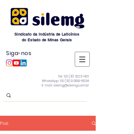
Sindicato da Indústria de Laticínios
do Estado de Minas Gerais
Siga-nos
Tel:
55 (31) 3223-1421
WhatsApp:
55 (31) 9 9199-8534
E-mail: silemg@silemg.com.br
Post