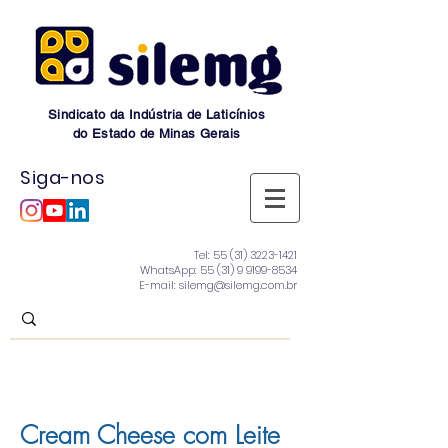
Sindicato da Indústria de Laticínios
do Estado de Minas Gerais
Siga-nos
Tel:
55 (31) 3223-1421
WhatsApp:
55 (31) 9 9199-8534
E-mail: silemg@silemg.com.br
Cream Cheese com Leite