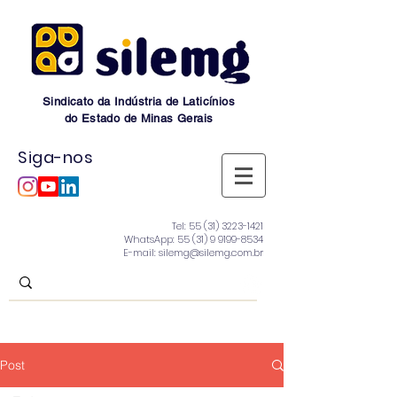
Sindicato da Indústria de Laticínios
do Estado de Minas Gerais
Siga-nos
Tel:
55 (31) 3223-1421
WhatsApp:
55 (31) 9 9199-8534
E-mail: silemg@silemg.com.br
Post