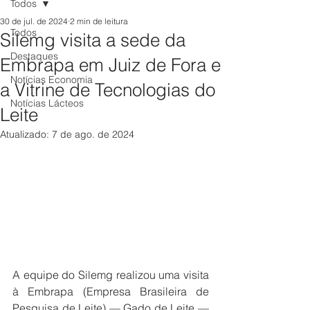
Todos
30 de jul. de 2024
2 min de leitura
Todos
Silemg visita a sede da
Destaques
Embrapa em Juiz de Fora e
Notícias Economia
a Vitrine de Tecnologias do
Notícias Lácteos
Leite
Atualizado:
7 de ago. de 2024
A equipe do Silemg realizou uma visita 
à Embrapa (Empresa Brasileira de 
Pesquisa de Leite) — Gado de Leite — 