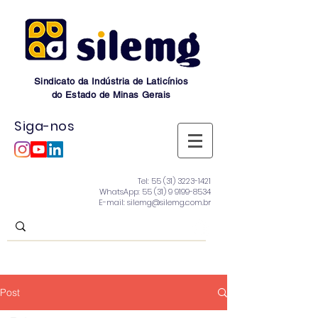
Sindicato da Indústria de Laticínios
do Estado de Minas Gerais
Siga-nos
Tel:
55 (31) 3223-1421
WhatsApp:
55 (31) 9 9199-8534
E-mail: silemg@silemg.com.br
Post