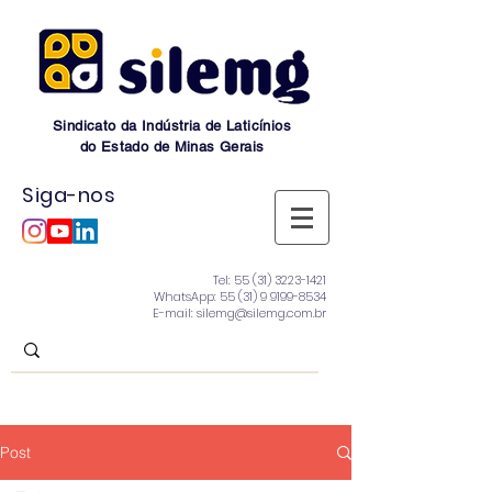
Sindicato da Indústria de Laticínios
do Estado de Minas Gerais
Siga-nos
Tel:
55 (31) 3223-1421
WhatsApp:
55 (31) 9 9199-8534
E-mail: silemg@silemg.com.br
Post