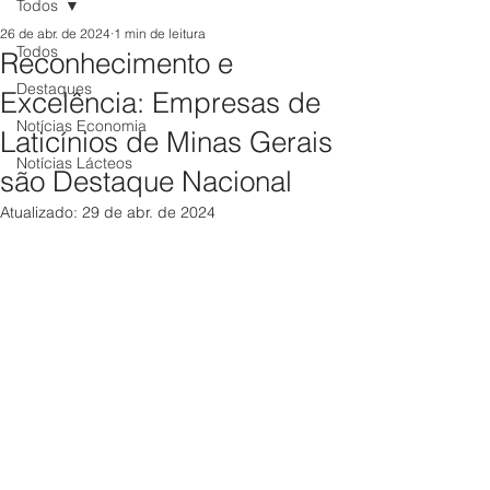
Todos
26 de abr. de 2024
1 min de leitura
Todos
Reconhecimento e
Destaques
Excelência: Empresas de
Notícias Economia
Laticínios de Minas Gerais
Notícias Lácteos
são Destaque Nacional
Atualizado:
29 de abr. de 2024