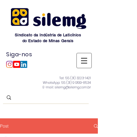
Sindicato da Indústria de Laticínios
do Estado de Minas Gerais
Siga-nos
Tel:
55 (31) 3223-1421
WhatsApp:
55 (31) 9 9199-8534
E-mail: silemg@silemg.com.br
Post