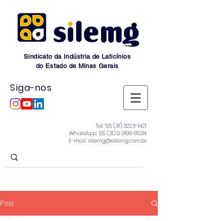
Sindicato da Indústria de Laticínios
do Estado de Minas Gerais
Siga-nos
Tel:
55 (31) 3223-1421
WhatsApp:
55 (31) 9 9199-8534
E-mail: silemg@silemg.com.br
Post