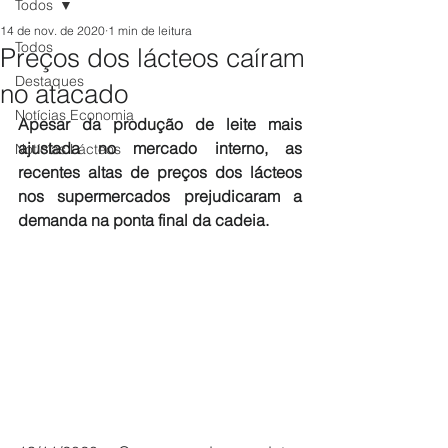
Todos
14 de nov. de 2020
1 min de leitura
Todos
Preços dos lácteos caíram
Destaques
no atacado
Notícias Economia
Apesar da produção de leite mais 
ajustada no mercado interno, as 
Notícias Lácteos
recentes altas de preços dos lácteos 
nos supermercados prejudicaram a 
demanda na ponta final da cadeia.