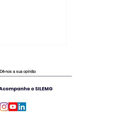
Dê-nos a sua opinião
Acompanhe o SILEMG
undial do Queijo do
il premia produtos
eos e especialistas da
tria laticinista