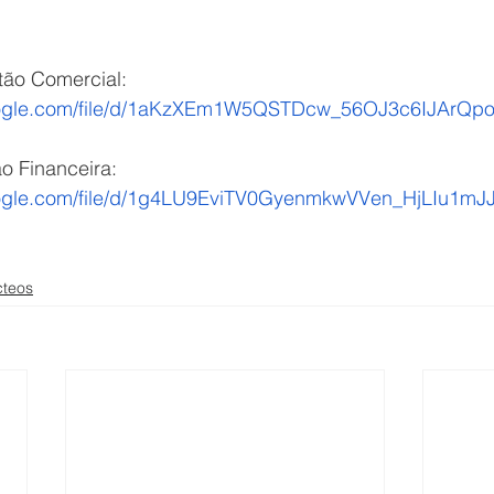
tão Comercial:
google.com/file/d/1aKzXEm1W5QSTDcw_56OJ3c6IJArQpo
 Financeira: 
google.com/file/d/1g4LU9EviTV0GyenmkwVVen_HjLIu1mJJ
cteos