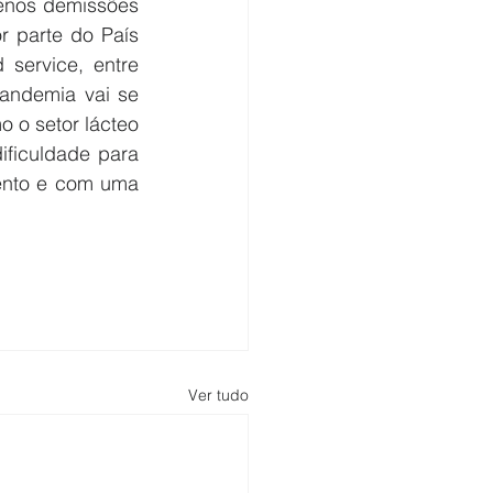
enos demissões 
 parte do País 
service, entre 
andemia vai se 
 o setor lácteo 
ficuldade para 
ento e com uma 
Ver tudo