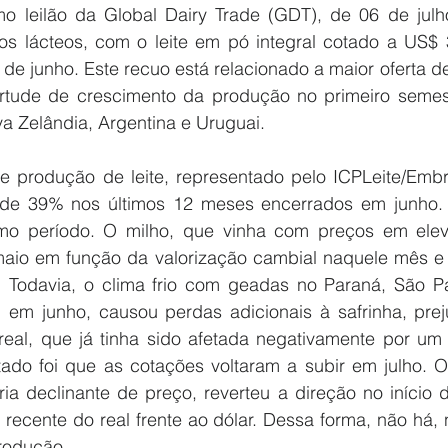
mo leilão da Global Dairy Trade (GDT), de 06 de julho
s lácteos, com o leite em pó integral cotado a US$ 3
de junho. Este recuo está relacionado a maior oferta de 
irtude de crescimento da produção no primeiro semes
a Zelândia, Argentina e Uruguai.
de produção de leite, representado pelo ICPLeite/Emb
 de 39% nos últimos 12 meses encerrados em junho. 
 período. O milho, que vinha com preços em elevaç
aio em função da valorização cambial naquele mês e d
 Todavia, o clima frio com geadas no Paraná, São Pa
em junho, causou perdas adicionais à safrinha, prej
real, que já tinha sido afetada negativamente por um p
tado foi que as cotações voltaram a subir em julho. O 
ia declinante de preço, reverteu a direção no início d
 recente do real frente ao dólar. Dessa forma, não há,
produção.