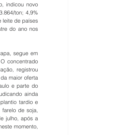
, indicou novo 
.864/ton; 4,9% 
leite de países 
tre do ano nos 
rapa, segue em 
O concentrado 
ão, registrou 
a maior oferta 
ulo e parte do 
udicando ainda 
lantio tardio e 
farelo de soja, 
e julho, após a 
 neste momento, 