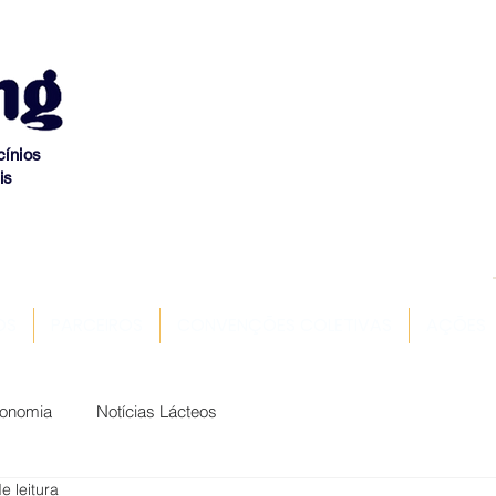
cínios
is
OS
PARCEIROS
CONVENÇÕES COLETIVAS
AÇÕES
conomia
Notícias Lácteos
e leitura