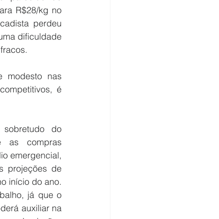
ara R$28/kg no 
adista perdeu 
uma dificuldade 
fracos.
e modesto nas 
mpetitivos, é 
sobretudo do 
e as compras 
o emergencial, 
 projeções de 
início do ano. 
lho, já que o 
erá auxiliar na 