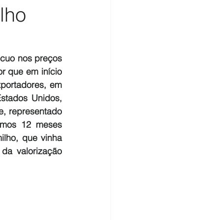
lho
ecuo nos preços 
r que em início 
xportadores, em 
stados Unidos, 
e, representado 
imos 12 meses 
ho, que vinha 
a valorização 