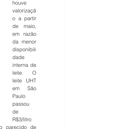
houve 
valorizaçã
o a partir 
de maio, 
em razão 
da menor 
disponibili
dade 
interna de 
leite. O 
leite UHT 
em São 
Paulo 
passou 
de 
R$3/litro 
o parecido de 