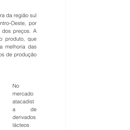
a da região sul 
tro-Oeste, por 
dos preços. A 
o produto, que 
a melhoria das 
os de produção 
No 
mercado 
atacadist
a de 
derivados 
lácteos 