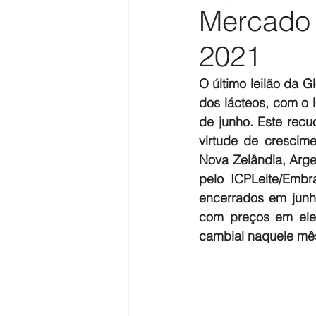
Mercado 
2021
O último leilão da G
dos lácteos, com o 
de junho. Este recu
virtude de crescim
Nova Zelândia, Argen
pelo ICPLeite/Emb
encerrados em junh
com preços em elev
cambial naquele mês