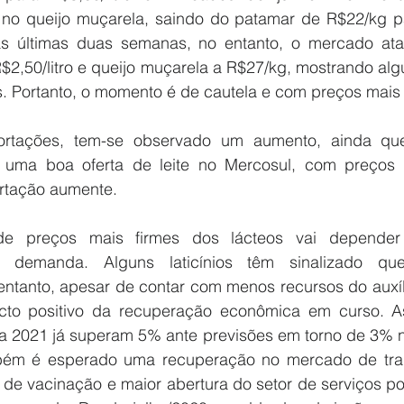
 no queijo muçarela, saindo do patamar de R$22/kg p
 últimas duas semanas, no entanto, o mercado atac
$2,50/litro e queijo muçarela a R$27/kg, mostrando alg
. Portanto, o momento é de cautela e com preços mais 
ortações, tem-se observado um aumento, ainda qu
ma boa oferta de leite no Mercosul, com preços co
rtação aumente.
e preços mais firmes dos lácteos vai depender 
 demanda. Alguns laticínios têm sinalizado qu
ntanto, apesar de contar com menos recursos do auxíli
to positivo da recuperação econômica em curso. As
a 2021 já superam 5% ante previsões em torno de 3% no 
ém é esperado uma recuperação no mercado de traba
de vacinação e maior abertura do setor de serviços pod