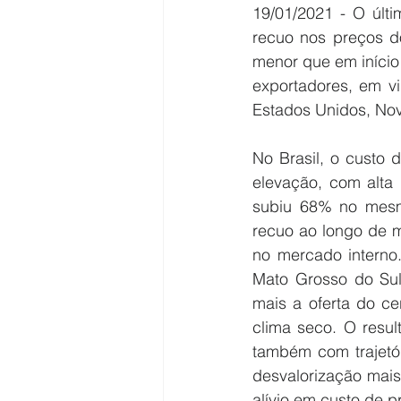
19/01/2021 - O últi
recuo nos preços do
menor que em início 
exportadores, em v
Estados Unidos, Nov
No Brasil, o custo 
elevação, com alta
subiu 68% no mesmo
recuo ao longo de m
no mercado interno.
Mato Grosso do Sul 
mais a oferta do ce
clima seco. O resul
também com trajetór
desvalorização mais
alívio em custo de 