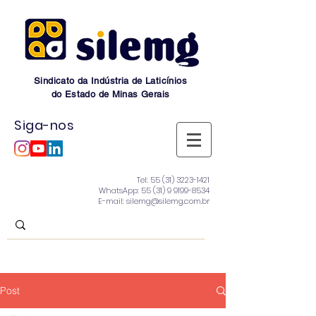
Sindicato da Indústria de Laticínios
do Estado de Minas Gerais
Siga-nos
Tel:
55 (31) 3223-1421
WhatsApp:
55 (31) 9 9199-8534
E-mail: silemg@silemg.com.br
Post