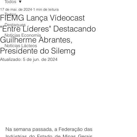
Todos
17 de mai. de 2024
1 min de leitura
Todos
FIEMG Lança Vídeocast
Destaques
"Entre Líderes" Destacando
Notícias Economia
Guilherme Abrantes,
Notícias Lácteos
Presidente do Silemg
Atualizado:
5 de jun. de 2024
Na semana passada, a Federação das 
Indústrias do Estado de Minas Gerais 