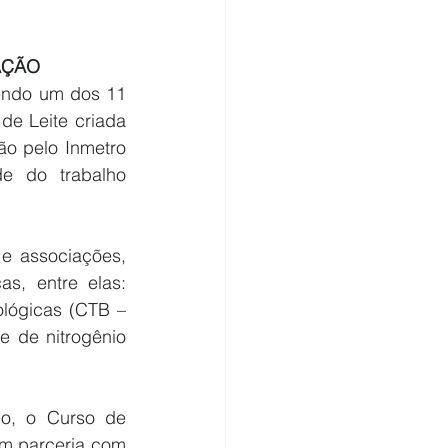
AÇÃO
endo um dos 11 
de Leite criada 
ão pelo Inmetro 
 do trabalho 
e associações, 
s, entre elas: 
ológicas (CTB – 
 de nitrogênio 
lo, o Curso de 
m parceria com 