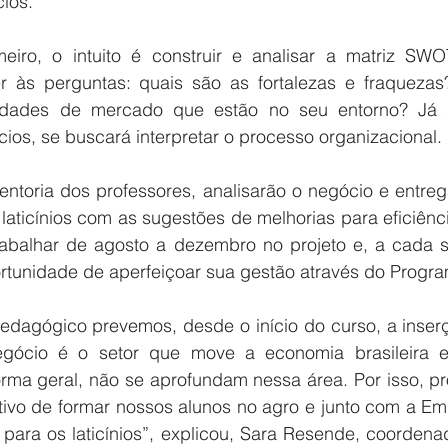
ios.
eiro, o intuito é construir e analisar a matriz SW
 às perguntas: quais são as fortalezas e fraquezas
nidades de mercado que estão no seu entorno? Já s
ios, se buscará interpretar o processo organizacional.
toria dos professores, analisarão o negócio e entregar
 laticínios com as sugestões de melhorias para eficiênc
trabalhar de agosto a dezembro no projeto e, a cada s
portunidade de aperfeiçoar sua gestão através do Progr
edagógico prevemos, desde o início do curso, a inserç
gócio é o setor que move a economia brasileira e
orma geral, não se aprofundam nessa área. Por isso, p
tivo de formar nossos alunos no agro e junto com a Emb
para os laticínios”, explicou, Sara Resende, coordenad