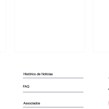
Histórico de Notícias
FAQ
Presidente do SILEMG
4º M
Associados
comenta sobre Dumping e
Bras