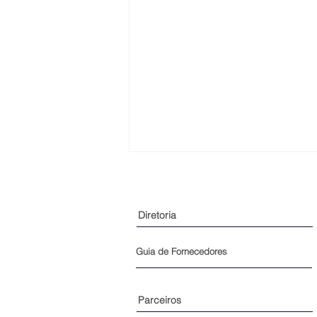
Diretoria
Guia de Fornecedores
🚨Estão abertas as inscrições
Parceiros
para o Concurso SILEMG de