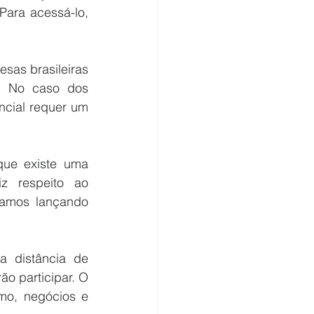
ara acessá-lo, 
as brasileiras 
. No caso dos 
ncial requer um 
que existe uma 
z respeito ao 
tamos lançando 
 distância de 
o participar. O 
mo, negócios e 