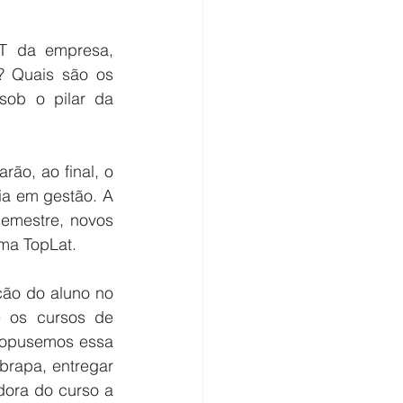
OT da empresa, 
? Quais são os 
ob o pilar da 
ão, ao final, o 
ia em gestão. A 
emestre, novos 
ama TopLat.
ão do aluno no 
 os cursos de 
ropusemos essa 
rapa, entregar 
ora do curso a 