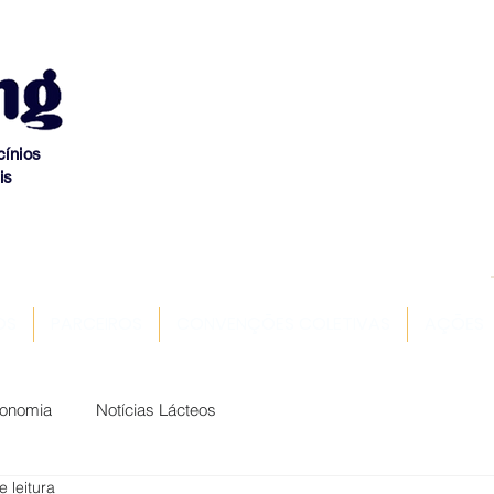
cínios
is
OS
PARCEIROS
CONVENÇÕES COLETIVAS
AÇÕES
conomia
Notícias Lácteos
e leitura