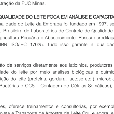
stração da PUC Minas.
QUALIDADE DO LEITE FOCA EM ANÁLISE E CAPACIT
ualidade do Leite da Embrapa foi fundado em 1997, s
e Brasileira de Laboratórios de Controle de Qualidade 
Agricultura Pecuária e Abastecimento. Possui acreditaç
R ISO/IEC 17025. Tudo isso garante a qualidade
ão de serviços diretamente aos laticínios, produtores 
ade do leite por meio análises biológicas e química
ão do leite (proteína, gordura, lactose etc.), microbi
Bactérias e CCS – Contagem de Células Somáticas), e
es, oferece treinamentos e consultorias, por exemp
leta e Transporte de Amostra de Leite Cru, e agora, e