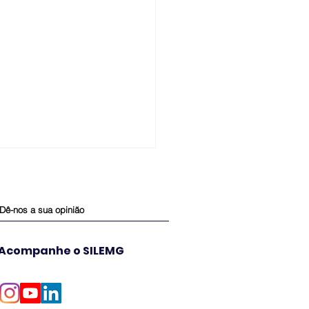
Dê-nos a sua opinião
Acompanhe o SILEMG
undial do Queijo do
il premia produtos