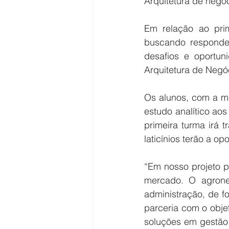
Arquitetura de negóc
Em relação ao prim
buscando responder
desafios e oportu
Arquitetura de Negóc
Os alunos, com a men
estudo analítico aos
primeira turma irá 
laticínios terão a o
“Em nosso projeto p
mercado. O agrone
administração, de f
parceria com o obje
soluções em gestão 