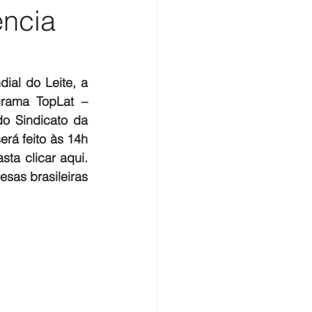
ência
l do Leite, a 
rama TopLat – 
o Sindicato da 
rá feito às 14h 
a clicar aqui. 
as brasileiras 