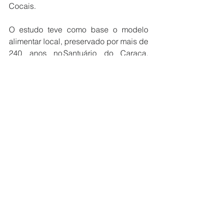
Cocais.
O estudo teve como base o modelo 
alimentar local, preservado por mais de 
240 anos no Santuário do Caraça, 
localizado em Catas Altas e Santa 
Bárbara. Lá foi trabalhada a 
recuperação do processo de 
fabricação do Queijo Minas Artesanal 
do Entre Serras da Piedade ao Caraça 
e do Queijo Frei Rosário, curado em 
ambiente de caverna na Serra da 
Piedade, dentre outros ingredientes da 
região como o mel, verduras frutas, 
legumes e temperos.
Para Vani Pedrosa, pesquisadora e 
especialista educacional do Senac, 
sediar este evento é motivo de orgulho 