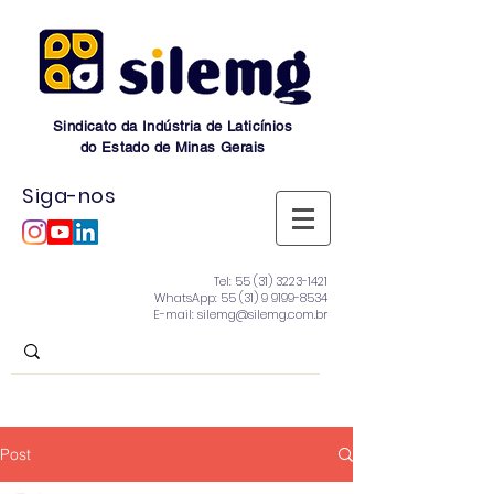
Sindicato da Indústria de Laticínios
do Estado de Minas Gerais
Siga-nos
Tel:
55 (31) 3223-1421
WhatsApp:
55 (31) 9 9199-8534
E-mail: silemg@silemg.com.br
Post