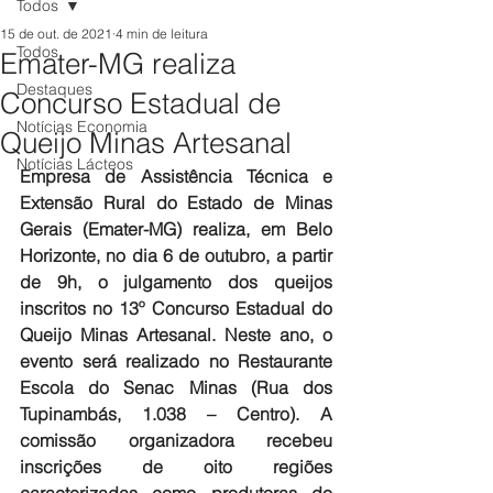
Todos
15 de out. de 2021
4 min de leitura
Todos
Emater-MG realiza
Destaques
Concurso Estadual de
Notícias Economia
Queijo Minas Artesanal
Notícias Lácteos
Empresa de Assistência Técnica e 
Extensão Rural do Estado de Minas 
Gerais (Emater-MG) realiza, em Belo 
Horizonte, no dia 6 de outubro, a partir 
de 9h, o julgamento dos queijos 
inscritos no 13º Concurso Estadual do 
Queijo Minas Artesanal. Neste ano, o 
evento será realizado no Restaurante 
Escola do Senac Minas (Rua dos 
Tupinambás, 1.038 – Centro). A 
comissão organizadora recebeu 
inscrições de oito regiões 