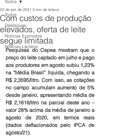
Todos
22 de set. de 2021
3 min de leitura
Todos
Com custos de produção
Destaques
elevados, oferta de leite
Notícias Economia
segue limitada
Notícias Lácteos
Pesquisas do Cepea mostram que o 
preço do leite captado em julho e pago 
aos produtores em agosto subiu 1,23% 
na “Média Brasil” líquida, chegando a 
R$ 2,3595/litro. Com isso, as cotações 
no campo acumulam aumento de 5% 
desde janeiro, apresentando média de 
R$ 2,1618/litro na parcial deste ano – 
valor 28% acima da média de janeiro a 
agosto de 2020, em termos reais 
(dados deflacionados pelo IPCA de 
agosto/21).