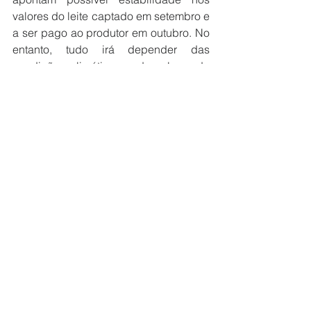
valores do leite captado em setembro e 
a ser pago ao produtor em outubro. No 
entanto, tudo irá depender das 
condições climáticas e do volume de 
chuvas no período. Com custos de 
produção elevados, oferta de leite 
segue limitada.
Fonte: Cepea/Esalq/USP (Canal do 
Leite)
Destaques
Notícias Lácteos
Ver tudo
Posts recentes