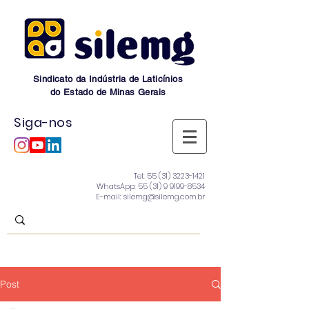
Sindicato da Indústria de Laticínios
do Estado de Minas Gerais
Siga-nos
Tel:
55 (31) 3223-1421
WhatsApp:
55 (31) 9 9199-8534
E-mail: silemg@silemg.com.br
Post