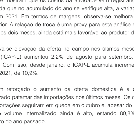
 mostram que os custos da atividade vêm registrand
da que no acumulado do ano se verifique alta, a varia
m 2021. Em termos de margens, observa-se melhora 
ior. A relação de troca é uma proxy para esta análise e
os dois meses, ainda está mais favorável ao produtor 
rva-se elevação da oferta no campo nos últimos mese
 (ICAP-L) aumentou 2,2% de agosto para setembro, 
. Com isso, desde janeiro, o ICAP-L acumula increme
2021, de 10,9%.
em reforçado o aumento da oferta doméstica é a d
vado patamar das importações nos últimos meses. Os 
ortações seguiram em queda em outubro e, apesar do 
o volume internalizado ainda é alto, estando 80,8
ro do ano passado.