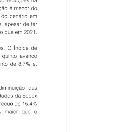
o reduções há 
ção é menor do 
do cenário em 
, apesar de ter 
do que em 2021.
s. O Índice de 
quinto avanço 
nto de 8,7% e, 
iminuição das 
dados da Secex 
recuo de 15,4% 
% maior que o 