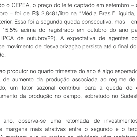
do o CEPEA, o preço do leite captado em setembro – 
ro – foi de R$ 2,8481/litro na “Média Brasil” líquida,
terior. Essa foi a segunda queda consecutiva, mas – em
ou 15,5% acima do registrado em outubro do ano pa
 IPCA de outubro/22). A expectativa de agentes con
 movimento de desvalorização persista até o final do 
de.
o produtor no quarto trimestre do ano é algo esperado 
a de aumento da produção associada ao regime de 
odo, um fator sazonal contribui para a queda do c
aumento da produção no campo, sobretudo no Sudest
 ano, observa-se uma retomada de investimentos
s margens mais atrativas entre o segundo e o tercei