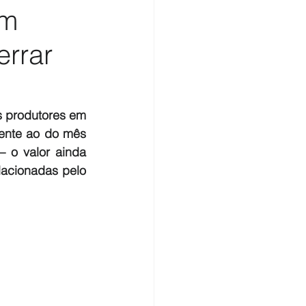
em
errar
 produtores em 
rente ao do mês 
 o valor ainda 
acionadas pelo 