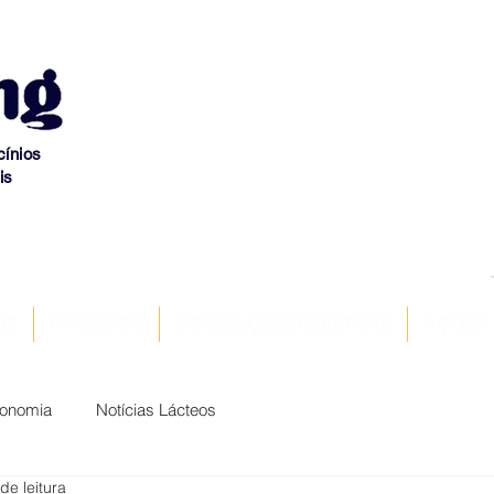
cínios
is
OS
PARCEIROS
CONVENÇÕES COLETIVAS
AÇÕES
conomia
Notícias Lácteos
de leitura