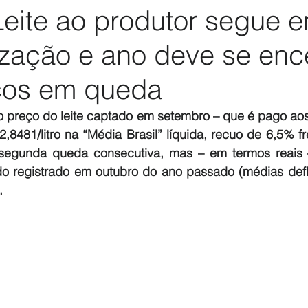
eite ao produtor segue 
ização e ano deve se enc
ços em queda
preço do leite captado em setembro – que é pago aos
2,8481/litro na “Média Brasil” líquida, recuo de 6,5% f
a segunda queda consecutiva, mas – em termos reais –
o registrado em outubro do ano passado (médias defl
. 