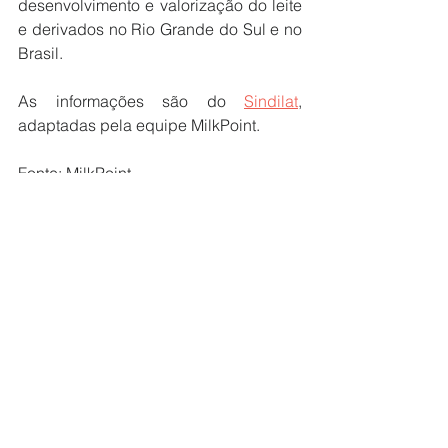
desenvolvimento e valorização do leite 
e derivados no Rio Grande do Sul e no 
Brasil.
As informações são do 
Sindilat
, 
adaptadas pela equipe MilkPoint. 
Fonte: MilkPoint
Destaques
Notícias Lácteos
Ver tudo
Posts recentes