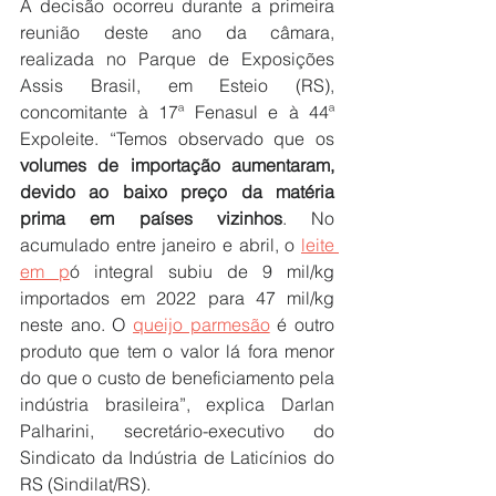
A decisão ocorreu durante a primeira 
reunião deste ano da câmara, 
realizada no Parque de Exposições 
Assis Brasil, em Esteio (RS), 
concomitante à 17ª Fenasul e à 44ª 
Expoleite. “Temos observado que os 
volumes de importação aumentaram, 
devido ao baixo preço da matéria 
prima em países vizinhos
. No 
acumulado entre janeiro e abril, o 
leite 
em p
ó integral subiu de 9 mil/kg 
importados em 2022 para 47 mil/kg 
neste ano. O 
queijo parmesão
 é outro 
produto que tem o valor lá fora menor 
do que o custo de beneficiamento pela 
indústria brasileira”, explica Darlan 
Palharini, secretário-executivo do 
Sindicato da Indústria de Laticínios do 
RS (Sindilat/RS).