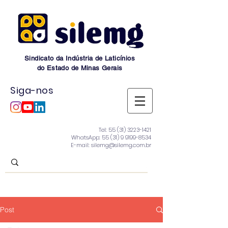
Sindicato da Indústria de Laticínios
do Estado de Minas Gerais
Siga-nos
Tel:
55 (31) 3223-1421
WhatsApp:
55 (31) 9 9199-8534
E-mail: silemg@silemg.com.br
Post