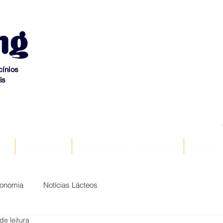
cínios
is
OS
PARCEIROS
CONVENÇÕES COLETIVAS
AÇÕES
conomia
Notícias Lácteos
de leitura