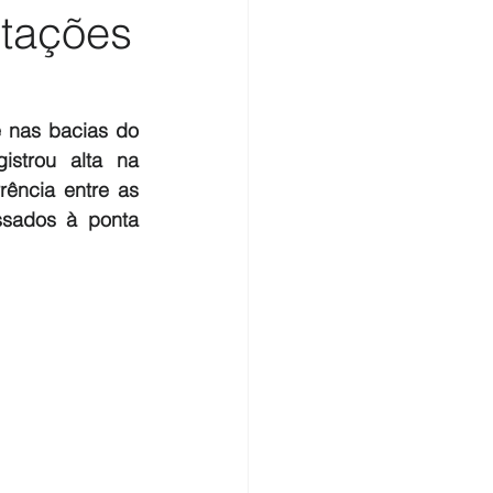
otações
nas bacias do 
strou alta na 
ência entre as 
sados à ponta 