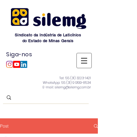
Sindicato da Indústria de Laticínios
do Estado de Minas Gerais
Siga-nos
Tel:
55 (31) 3223-1421
WhatsApp:
55 (31) 9 9199-8534
E-mail: silemg@silemg.com.br
Post