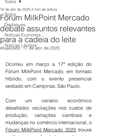
Todos
16 de abr. de 2025
2 min de leitura
Todos
Fórum MilkPoint Mercado
Destaques
debate assuntos relevantes
Notícias Economia
para a cadeia do leite
Notícias Lácteos
Atualizado:
17 de abr. de 2025
Ocorreu em março a 17ª edição do 
Fórum MilkPoint Mercado, em formato 
híbrido, com o evento presencial 
sediado em Campinas, São Paulo.
Com um cenário econômico 
desafiador, oscilações nos custos de 
produção, variações cambiais e 
mudanças no comércio internacional, o 
Fórum MilkPoint Mercado 2025
 trouxe 