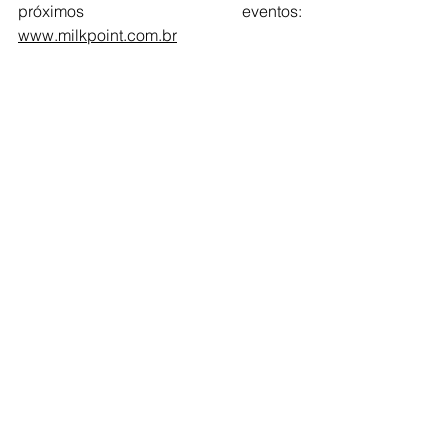
próximos eventos: 
www.milkpoint.com.br
Destaques
Ver tudo
Posts recentes