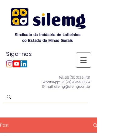
Sindicato da Indústria de Laticínios
do Estado de Minas Gerais
Siga-nos
Tel:
55 (31) 3223-1421
WhatsApp:
55 (31) 9 9199-8534
E-mail: silemg@silemg.com.br
Post