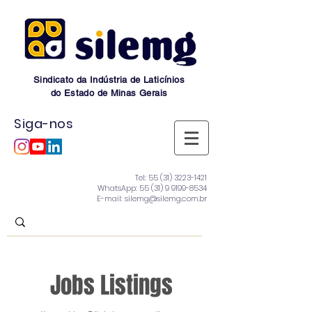
Sindicato da Indústria de Laticínios
do Estado de Minas Gerais
Siga-nos
Tel:
55 (31) 3223-1421
WhatsApp:
55 (31) 9 9199-8534
E-mail: silemg@silemg.com.br
Jobs Listings