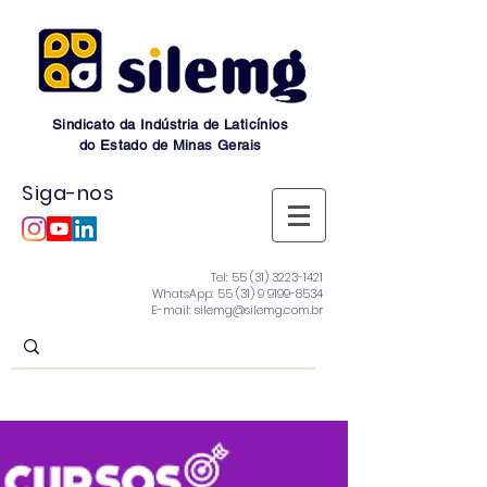
Sindicato da Indústria de Laticínios
do Estado de Minas Gerais
Siga-nos
Tel:
55 (31) 3223-1421
WhatsApp:
55 (31) 9 9199-8534
E-mail: silemg@silemg.com.br