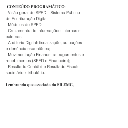
 𝐂𝐎𝐍𝐓𝐄Ú𝐃𝐎 𝐏𝐑𝐎𝐆𝐑𝐀𝐌Á𝐓𝐈𝐂𝐎:

  Visão geral do SPED – Sistema Público 
de Escrituração Digital;

  Módulos do SPED;

  Cruzamento de Informações: internas e 
externas;

  Auditoria Digital: fiscalização, autuações 
e denúncia espontânea;

  Movimentação Financeira: pagamentos e 
recebimentos (SPED e Financeiro);

  Resultado Contábil e Resultado Fiscal: 
societário x tributário.

𝐋𝐞𝐦𝐛𝐫𝐚𝐧𝐝𝐨 𝐪𝐮𝐞 𝐚𝐬𝐬𝐨𝐜𝐢𝐚𝐝𝐨 𝐝𝐨 𝐒𝐈𝐋𝐄𝐌𝐆, 
𝐩𝐨𝐬𝐬𝐮𝐢 𝟑𝟓% 𝐝𝐞 𝐝𝐞𝐬𝐜𝐨𝐧𝐭𝐨.
Entra em contato pelo 
silemg@silemg.com.br
  ou (31) 3223.1421