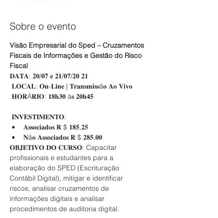
Sobre o evento
Visão Empresarial do Sped – Cruzamentos 
Fiscais de Informações e Gestão do Risco 
Fiscal
𝐃𝐀𝐓𝐀: 𝟐𝟎/𝟎𝟕 𝐞 𝟐𝟏/𝟎𝟕/𝟐𝟎 𝟐𝟏

 𝐋𝐎𝐂𝐀𝐋: 𝐎𝐧-𝐋𝐢𝐧𝐞 | 𝐓𝐫𝐚𝐧𝐬𝐦𝐢𝐬𝐬ã𝐨 𝐀𝐨 𝐕𝐢𝐯𝐨

 𝐇𝐎𝐑Á𝐑𝐈𝐎: 𝟏𝟖𝐡𝟑𝟎 à𝐬 𝟐𝟎𝐡𝟒𝟓

 𝐈𝐍𝐕𝐄𝐒𝐓𝐈𝐌𝐄𝐍𝐓𝐎:
𝐀𝐬𝐬𝐨𝐜𝐢𝐚𝐝𝐨𝐬 𝐑 $ 𝟏𝟖𝟓,𝟐𝟓
𝐍ã𝐨 𝐀𝐬𝐬𝐨𝐜𝐢𝐚𝐝𝐨𝐬 𝐑 $ 𝟐𝟖𝟓,𝟎𝟎
𝐎𝐁𝐉𝐄𝐓𝐈𝐕𝐎 𝐃𝐎 𝐂𝐔𝐑𝐒𝐎: Capacitar 
profissionais e estudantes para a 
elaboração do SPED (Escrituração 
Contábil Digital), mitigar e identificar 
riscos, analisar cruzamentos de 
informações digitais e analisar 
procedimentos de auditoria digital.
