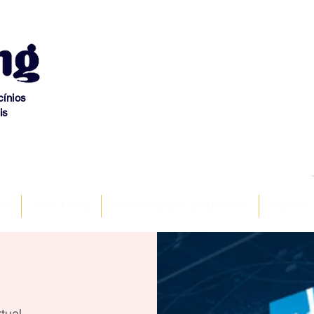
cínios
is
OS
PARCEIROS
CONVENÇÕES COLETIVAS
AÇÕES
rtual