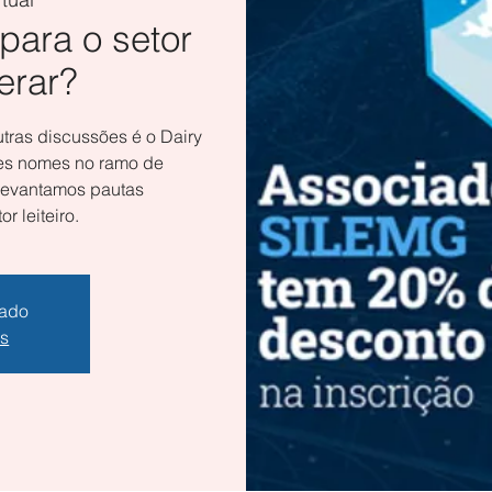
para o setor
erar?
tras discussões é o Dairy
des nomes no ramo de
 levantamos pautas
r leiteiro.
hado
os