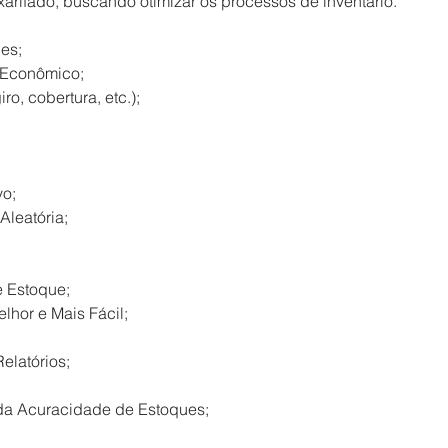
arifado, buscando otimizar os processos de inventário.

s;

Econômico;

o, cobertura, etc.);

o;

leatória;

 Estoque;

hor e Mais Fácil;

latórios;

 Acuracidade de Estoques;
