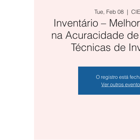
Tue, Feb 08
  |  
CI
Inventário – Melho
na Acuracidade de
Técnicas de In
O registro está fec
Ver outros event