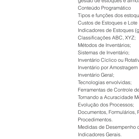
gestão de estoques e almox
Conteúdo Programático

Tipos e funções dos estoque
Custos de Estoques e Lote 
Indicadores de Estoques (gir
Classificações ABC, XYZ;

Métodos de Inventários;

Sistemas de Inventário;

Inventário Cíclico ou Rotativ
Inventário por Amostragem A
Inventário Geral;

Tecnologias envolvidas;

Ferramentas de Controle de
Tornando a Acuracidade Mel
Evolução dos Processos;

Documentos, Formulários, Re
Procedimentos.

Medidas de Desempenho da
Indicadores Gerais.
