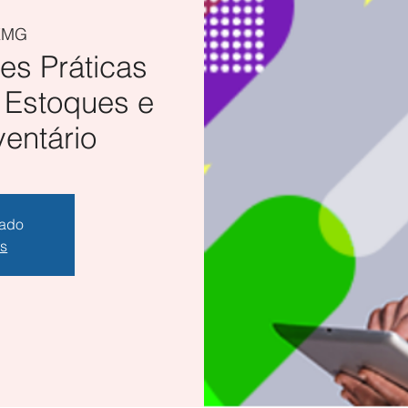
EMG
res Práticas
 Estoques e
ventário
hado
os