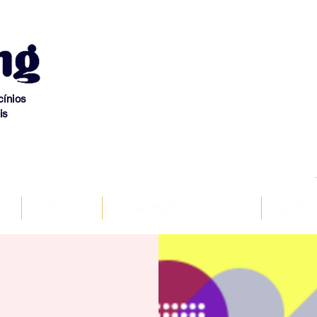
cínios
is
OS
PARCEIROS
CONVENÇÕES COLETIVAS
AÇÕES