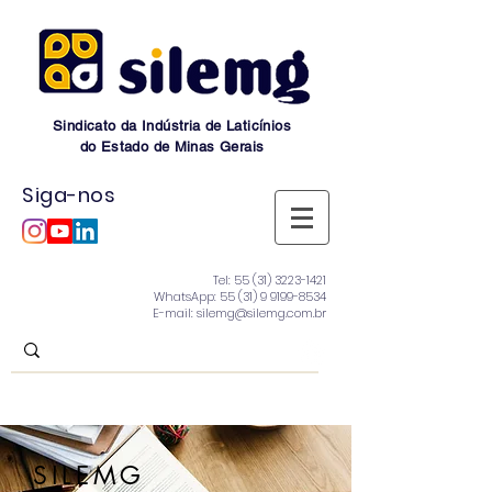
Sindicato da Indústria de Laticínios
do Estado de Minas Gerais
Siga-nos
Tel:
55 (31) 3223-1421
WhatsApp:
55 (31) 9 9199-8534
E-mail: silemg@silemg.com.br
SILEMG